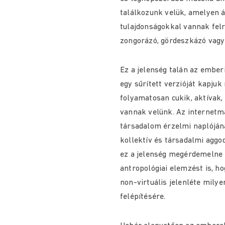
találkozunk velük, amelyen 
tulajdonságokkal vannak fel
zongorázó, gördeszkázó vagy 
Ez a jelenség talán az emberi
egy sűrített verzióját kapjuk
folyamatosan cukik, aktívak,
vannak velünk. Az internet
társadalom érzelmi naplójána
kollektív és társadalmi aggo
ez a jelenség megérdemelne e
antropológiai elemzést is, ho
non-virtuális jelenléte mily
felépítésére.