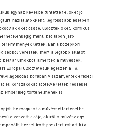
ikus egyház kevésbe tüntette fel őket jó
gtűrt háziállatokként, legrosszabb esetben
pcsolták őket össze, üldözték őket, komikus
erhetelenségig ment, két lábon járó
a teremtmények lettek. Bár a középkori
ok sebből véreztek, mert a legtöbb állatot
ő bestáriumokból ismerték a művészek,
r! Európai üldöztetésük egészen a 18.
 felvilágosodás korában visszanyerték eredeti
at és korszakokat átölelve lettek részesei
z emberiség történelmének is.
lopják be magukat a művészettörténetbe,
evű elveszett cicája, akiről a művész egy
mponált, kézzel írott posztert rakott ki a