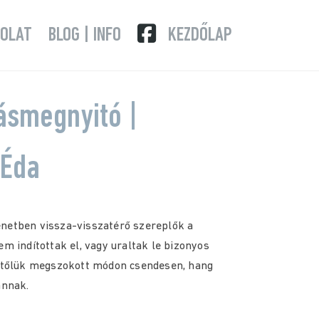
OLAT
BLOG | INFO
KEZDŐLAP
tásmegnyitó |
 Éda
netben vissza-visszatérő szereplők a
m indítottak el, vagy uraltak le bizonyos
 tőlük megszokott módon csendesen, hang
annak.