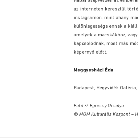
Habár alapvetően az embere
az interneten keresztül tört
instagramon, mint ahány mac
különlegessége ennek a kiáll
amelyek a macskákhoz, vagy
kapcsolódnak, most más mód
képernyő előtt.
Meggyesházi Éda
Budapest, Hegyvidék Galéria, 
Fotó // Egressy Orsolya
© MOM Kulturális Központ – H