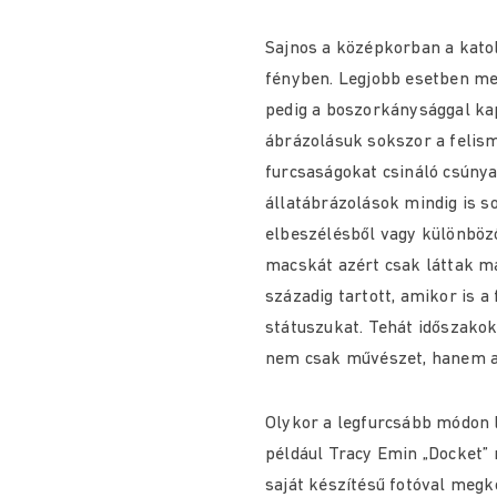
Sajnos a középkorban a katol
fényben. Legjobb esetben me
pedig a boszorkánysággal ka
ábrázolásuk sokszor a felism
furcsaságokat csináló csúny
állatábrázolások mindig is s
elbeszélésből vagy különböz
macskát azért csak láttak má
századig tartott, amikor is a
státuszukat. Tehát időszakok
nem csak művészet, hanem a
Olykor a legfurcsább módon 
például Tracy Emin „Docket” n
saját készítésű fotóval megko