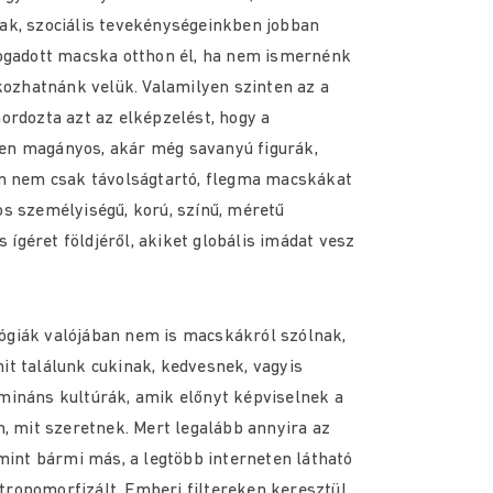
ak, szociális tevekénységeinkben jobban
fogadott macska otthon él, ha nem ismernénk
lkozhatnánk velük. Valamilyen szinten az a
ordozta azt az elképzelést, hogy a
en magányos, akár még savanyú figurák,
en nem csak távolságtartó, flegma macskákat
s személyiségű, korú, színű, méretű
géret földjéről, akiket globális imádat vesz
giák valójában nem is macskákról szólnak,
t találunk cukinak, kedvesnek, vagyis
mináns kultúrák, amik előnyt képviselnek a
n, mit szeretnek. Mert legalább annyira az
 mint bármi más, a legtöbb interneten látható
ropomorfizált. Emberi filtereken keresztül