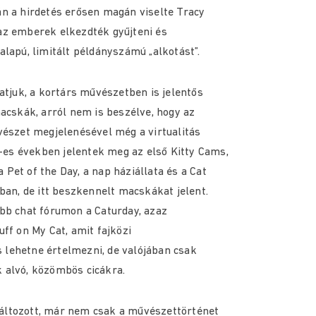
n a hirdetés erősen magán viselte Tracy
az emberek elkezdték gyűjteni és
alapú, limitált példányszámú „alkotást”.
atjuk, a kortárs művészetben is jelentős
macskák, arról nem is beszélve, hogy az
vészet megjelenésével még a virtualitás
0-es években jelentek meg az első Kitty Cams,
Pet of the Day, a nap háziállata és a Cat
ban, de itt beszkennelt macskákat jelent.
bb chat fórumon a Caturday, azaz
ff on My Cat, amit fajközi
lehetne értelmezni, de valójában csak
 alvó, közömbös cicákra.
áltozott, már nem csak a művészettörténet