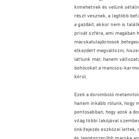
kimehetnek és velünk sétáln
részt vesznek, a legtöbb be
a gazdáit, akkor nem is talá
privát szféra, ami magában h
macskatulajdonosok beteges
elkezdett megváltozni, hisz
láttunk már, hanem változato
bohócokat a mancsos-karmos í
körül.
Ezek a doromboló metamitoló
hanem inkább rólunk, hogy mi
pontosabban, hogy azok a do
világ többi lakójával szembe
önkifejezés eszközei lettek,
és legnépszerűbb macska ant