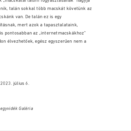
k „macskatartalom fogyasztásának” nagyja
énik, talán sokkal több macskát követünk az
skánk van. De talán ez is egy
ításnak, mert azok a tapasztalataink,
is pontosabban az „internetmacskákhoz”
on élvezhetőek, egész egyszerűen nem a
2023. július 6.
egyvidék Galéria