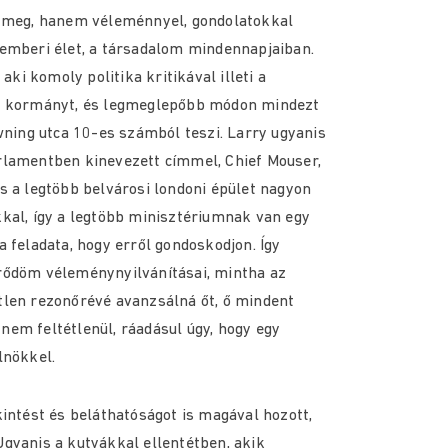
k meg, hanem véleménnyel, gondolatokkal
 emberi élet, a társadalom mindennapjaiban.
 aki komoly politika kritikával illeti a
ol kormányt, és legmeglepőbb módon mindezt
owning utca 10-es számból teszi. Larry ugyanis
rlamentben kinevezett címmel, Chief Mouser,
s a legtöbb belvárosi londoni épület nagyon
kal, így a legtöbb minisztériumnak van egy
 feladata, hogy erről gondoskodjon. Így
rődöm véleménynyilvánításai, mintha az
tlen rezonőrévé avanzsálná őt, ő mindent
em feltétlenül, ráadásul úgy, hogy egy
lnökkel.
kintést és beláthatóságot is magával hozott,
gyanis a kutyákkal ellentétben, akik