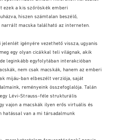
át ezek a kis szőröskék emberi
ruházva, hiszen számtalan beszélő,
narrált macska található az interneten.
 jelenlét igényére vezethető vissza, ugyanis
 meg egy olyan cicákkal teli világnak, akik
 de leginkább egyfolytában interakcióban
macskák, nem csak macskák, hanem az emberi
k mijáu-ban elbeszélt verziója, saját
dalmaink, reményeink összefoglalója. Talán
gy Lévi-Strauss-féle strukturális
gy vajon a macskák ilyen erős virtuális és
en hatással van a mi társadalmunk