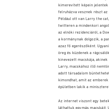
kimerevített képein jelente
felruházva vesznek részt az
Például ott van Larry the cat,
twitteren a mindenkori ang
az elnöki rezidenciáról, a D
a kormánynak dolgozik, a pa
azaz fő egerészőként. Ugyani
öreg és küzdenek a rágcsálók
kinevezett macskája, akinek a
Larry, macskához illő nemtö
adott társadalom büntethete
kimondhat, amit az emberek n
épületben lakik a minisztere
Az internet viszont egy bete
láthattuk egymás macskáit. U