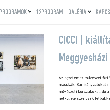
Menü
Menü
PROGRAMOK
12PROGRAM
GALÉRIA
KAPCS
lenyitása
lenyitása
CICC! | kiállí
Meggyesházi
Az egyetemes művészettörté
macskák. Bár irányzatokat ne
művészeti korszakokat, de a
nélkül egyszer csak felbukk