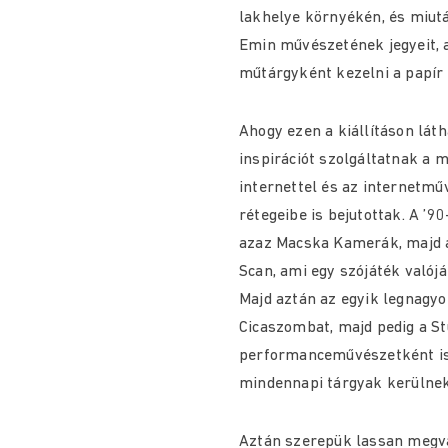
lakhelye környékén, és miutá
Emin művészetének jegyeit, 
műtárgyként kezelni a papír 
Ahogy ezen a kiállításon láth
inspirációt szolgáltatnak a 
internettel és az internetmű
rétegeibe is bejutottak. A ’9
azaz Macska Kamerák, majd a 
Scan, ami egy szójáték valójá
Majd aztán az egyik legnagyo
Cicaszombat, majd pedig a Stu
performanceművészetként is 
mindennapi tárgyak kerülnek
Aztán szerepük lassan megv