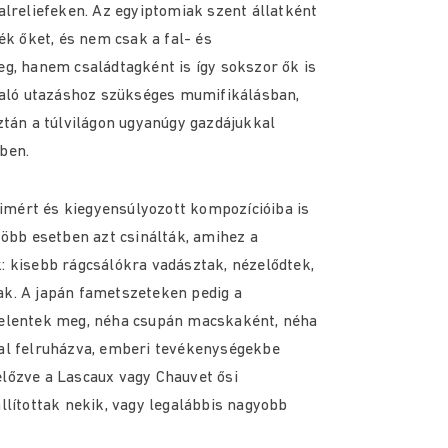
alreliefeken. Az egyiptomiak szent állatként
ék őket, és nem csak a fal- és
g, hanem családtagként is így sokszor ők is
 való utazáshoz szükséges mumifikálásban,
ztán a túlvilágon ugyanúgy gazdájukkal
ben.
kimért és kiegyensúlyozott kompozícióiba is
több esetben azt csinálták, amihez a
: kisebb rágcsálókra vadásztak, nézelődtek,
k. A japán fametszeteken pedig a
jelentek meg, néha csupán macskaként, néha
al felruházva, emberi tevékenységekbe
lőzve a Lascaux vagy Chauvet ősi
llítottak nekik, vagy legalábbis nagyobb