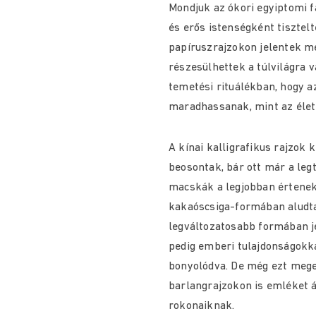
Mondjuk az ókori egyiptomi f
és erős istenségként tisztelt
papíruszrajzokon jelentek me
részesülhettek a túlvilágra
temetési rituálékban, hogy a
maradhassanak, mint az élet
A kínai kalligrafikus rajzok 
beosontak, bár ott már a leg
macskák a legjobban értenek
kakaóscsiga-formában aludta
legváltozatosabb formában 
pedig emberi tulajdonságokk
bonyolódva. De még ezt mege
barlangrajzokon is emléket á
rokonaiknak.