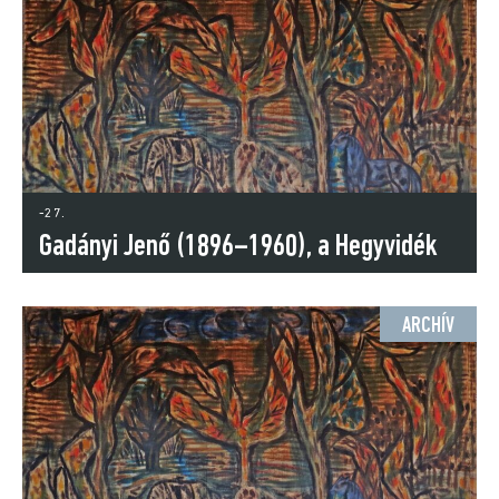
-27.
Gadányi Jenő (1896–1960), a Hegyvidék
avantgárd festője
ARCHÍV