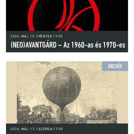
2026. MÁJ. 15. | PÉNTEK 19:00
(NEO)AVANTGÁRD – Az 1960-as és 1970-es
évek művészetének gyökerei
ARCHÍV
2026. MÁJ. 13. | SZERDA 17:00