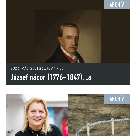
ARCHÍV
2026. MÁJ. 27. | SZERDA 17:00
József nádor (1776–1847), „a
legmagyarabb Habsburg”
ARCHÍV