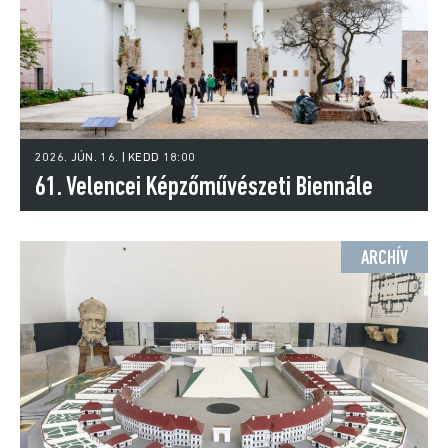
2026. JÚN. 16. | KEDD 18:00
61. Velencei Képzőművészeti Biennále
ARCHÍV