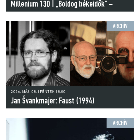
Millenium 130 | „Boldog békeidők” –
Ezredéves kiállítás a Városligetben (1896)
ARCHÍV
2026. MÁJ. 08. | PÉNTEK 18:00
Jan Švankmajer: Faust (1994)
ARCHÍV