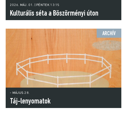
2026. MÁJ. 01. | PÉNTEK 13:15
Kulturális séta a Böszörményi úton
ARCHÍV
- MÁJUS 28.
Táj-lenyomatok