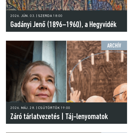
2026. JÚN. 03. | SZERDA 18:00
Gadányi Jenő (1896–1960), a Hegyvidék
avantgárd festője
ARCHÍV
2026. MÁJ. 28. | CSÜTÖRTÖK 19:00
Záró tárlatvezetés | Táj-lenyomatok