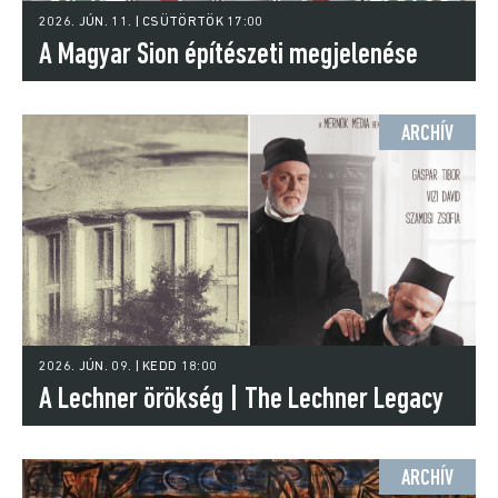
2026. JÚN. 11. | CSÜTÖRTÖK 17:00
A Magyar Sion építészeti megjelenése
Esztergomban 1824-ben, a reformkor
ARCHÍV
kezdetén
2026. JÚN. 09. | KEDD 18:00
A Lechner örökség | The Lechner Legacy
ARCHÍV