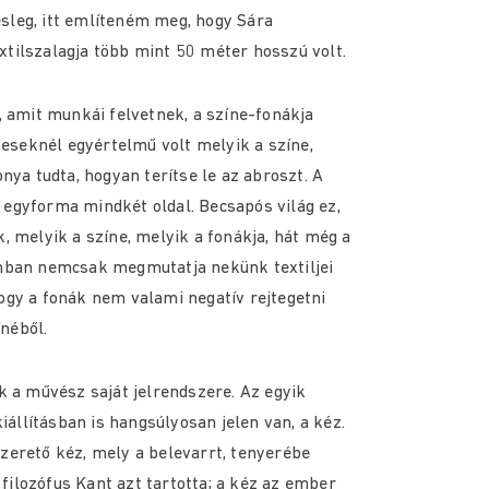
leg, itt említeném meg, hogy Sára
tilszalagja több mint 50 méter hosszú volt.
, amit munkái felvetnek, a színe-fonákja
teseknél egyértelmű volt melyik a színe,
nya tudta, hogyan terítse le az abroszt. A
egyforma mindkét oldal. Becsapós világ ez,
, melyik a színe, melyik a fonákja, hát még a
nban nemcsak megmutatja nekünk textiljei
 hogy a fonák nem valami negatív rejtegetni
ínéből.
k a művész saját jelrendszere. Az egyik
kiállításban is hangsúlyosan jelen van, a kéz.
zerető kéz, mely a belevarrt, tenyerébe
A filozófus Kant azt tartotta; a kéz az ember