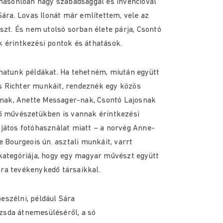
 hasonlóan nagy szabadsággal és invencióval
Sára. Lovas Ilonát már említettem, vele az
szt. És nem utolsó sorban élete párja, Csontó
 érintkezési pontok és áthatások.
hatunk példákat. Ha tehetném, miután együtt
 Richter munkáit, rendeznék egy közös
kinak, Anette Messager-nak, Csontó Lajosnak
 ő művészetükben is vannak érintkezési
játos fotóhasználat miatt – a norvég Anne-
e Bourgeois ún. asztali munkáit, varrt
kategóriája, hogy egy magyar művészt együtt
ra tevékenykedő társaikkal.
eszélni, például Sára
sda átnemesüléséről, a só