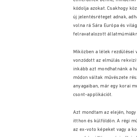
elmerülnek benne, mindenki a
kódolja azokat. Csakhogy köz
új jelentésréteget adnak, a
volna rá Sára Európa és vilá
felravatalozott állatmúmiákr
Miközben a lélek rezdülései 
vonzódott az elmúlás rekvizi
inkább azt mondhatnánk a hal
módon váltak művészete rész
anyagaiban, már egy korai m
csont-applikációt.
Azt mondtam az elején, hogy
itthon és külföldön. A régi m
az ex-voto képeket vagy a k