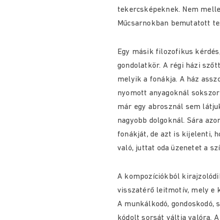
tekercsképeknek. Nem melles
Műcsarnokban bemutatott tex
Egy másik filozofikus kérdés
gondolatkör. A régi házi szőt
melyik a fonákja. A ház asszo
nyomott anyagoknál sokszor 
már egy abrosznál sem látjuk
nagyobb dolgoknál. Sára azo
fonákját, de azt is kijelenti,
való, juttat oda üzenetet a sz
A kompozíciókból kirajzolódi
visszatérő leitmotív, mely e 
A munkálkodó, gondoskodó, s
kódolt sorsát váltja valóra. 