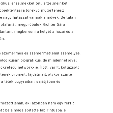
étikus, érzelmekkel teli, érzelmeinket
y objektivitásra törekvő műtörténész
re nagy hatással vannak a művek. De talán
aptafánál, megpróbálok Richter Sára
lantani, megkeresni a helyét a hazai és a
án.
rre szemérmes és szemérmetlenül személyes,
nologikusan biografikus, de mindennél jóval
okrétegű network-je. Írott, varrt, kollázsolt
etének örömeit, fájdalmait, olykor szinte
a lélek bugyraiban, sajátjában és
mazottjának, aki azonban nem egy férfit
t be a maga építette labirintusba, s