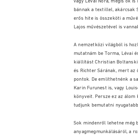
vagy Lévai Nóra, mégis ők is
bánnak a textillel, akárcsak 
erős hite is összeköti a művé
Lajos művészetével is vannak
A nemzetközi világból is hoz
mutatnám be Torma, Lévai és
kiállítást Christian Boltans
és Richter Sárának, mert az
pontok. De említhetnénk a sa
Karin Furunest is, vagy Louis
könyveit. Persze ez az álom 
tudjunk bemutatni nyugatabb
Sok mindenről lehetne még b
anyagmegmunkálásáról, a roz