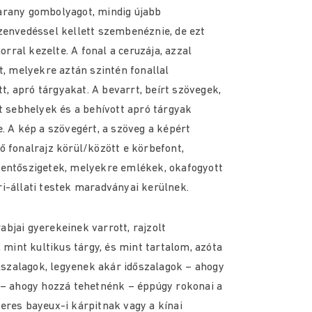
arany gombolyagot, mindig újabb
zenvedéssel kellett szembenéznie, de ezt
ral kezelte. A fonal a ceruzája, azzal
t, melyekre aztán szintén fonallal
tt, apró tárgyakat. A bevarrt, beírt szövegek,
tt sebhelyek és a behívott apró tárgyak
. A kép a szövegért, a szöveg a képért
ő fonalrajz körül/között e körbefont,
mentőszigetek, melyekre emlékek, okafogyott
i-állati testek maradványai kerülnek.
bjai gyerekeinek varrott, rajzolt
, mint kultikus tárgy, és mint tartalom, azóta
ilszalagok, legyenek akár időszalagok – ahogy
 – ahogy hozzá tehetnénk – éppúgy rokonai a
eres bayeux-i kárpitnak vagy a kínai