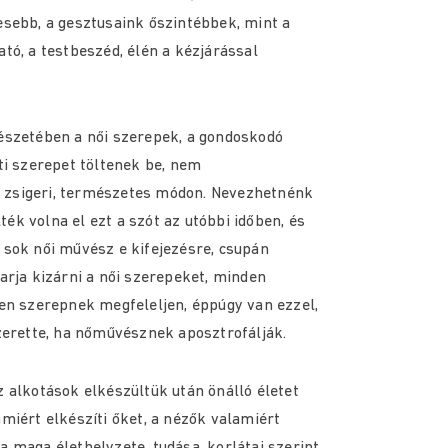
sebb, a gesztusaink őszintébbek, mint a
tó, a testbeszéd, élén a kézjárással
észetében a női szerepek, a gondoskodó
ti szerepet töltenek be, nem
zsigeri, természetes módon. Nevezhetnénk
k volna el ezt a szót az utóbbi időben, és
 sok női művész e kifejezésre, csupán
arja kizárni a női szerepeket, minden
en szerepnek megfeleljen, éppúgy van ezzel,
zerette, ha nőművésznek aposztrofálják.
 alkotások elkészültük után önálló életet
miért elkészíti őket, a nézők valamiért