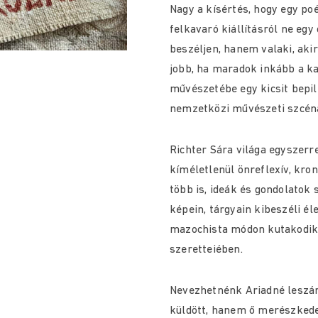
Nagy a kísértés, hogy egy po
felkavaró kiállításról ne eg
beszéljen, hanem valaki, aki
jobb, ha maradok inkább a k
művészetébe egy kicsit bepil
nemzetközi művészeti szcén
Richter Sára világa egysze
kíméletlenül önreflexív, kro
több is, ideák és gondolatok s
képein, tárgyain kibeszéli él
mazochista módon kutakodik 
szeretteiében.
Nevezhetnénk Ariadné leszár
küldött, hanem ő merészkedet