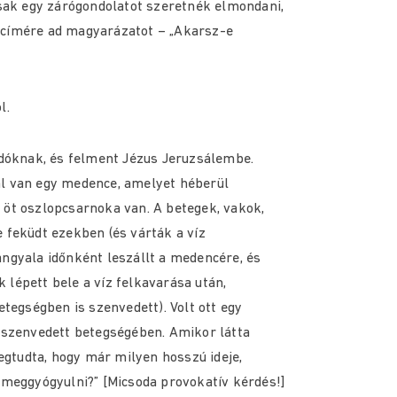
sak egy zárógondolatot szeretnék elmondani,
ás címére ad magyarázatot – „Akarsz-e
l.
idóknak, és felment Jézus Jeruzsálembe.
l van egy medence, amelyet héberül
öt oszlopcsarnoka van. A betegek, vakok,
 feküdt ezekben (és várták a víz
ngyala időnként leszállt a medencére, és
k lépett bele a víz felkavarása után,
tegségben is szenvedett). Volt ott egy
 szenvedett betegségében. Amikor látta
egtudta, hogy már milyen hosszú ideje,
 meggyógyulni?” [Micsoda provokatív kérdés!]