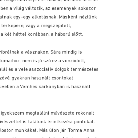
 maga élethelyzete, tudása, korlátai szerint
ben a világ változik, az események sokszor
dhatnak egy-egy alkotásnak. Másként néztünk
g térképére, vagy a megszépített,
a két héttel korábban, a háború előtt.
vibrálnak a vásznakon, Sára mindig is
tumaihoz, nem is jó szó ez a vonzódott,
ál és a vele asszociatív dolgok természetes
évé, gyakran használt csontokat
űvében a Vemhes sárkányban is használt
 igyekszem megtalálni művészete rokonait
űvészettel is találunk érintkezési pontokat;
olostor munkákat. Más úton jár Torma Anna