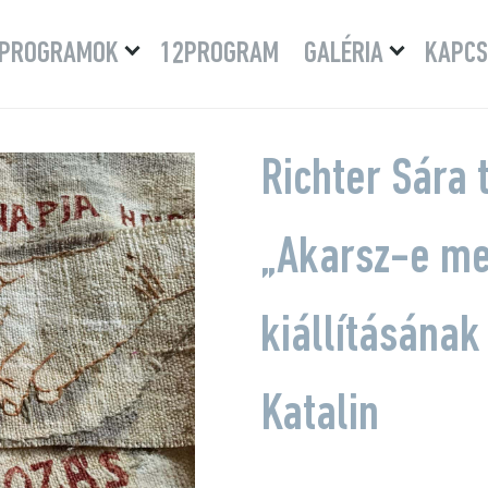
Menü
Menü
PROGRAMOK
12PROGRAM
GALÉRIA
KAPCS
lenyitása
lenyitása
Richter Sára 
„Akarsz-e me
kiállításának
Katalin