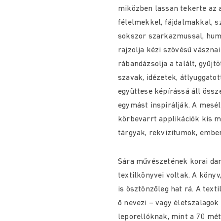
miközben lassan tekerte az 
félelmekkel, fájdalmakkal, s
sokszor szarkazmussal, humor
rajzolja kézi szövésű vásznai
rábandázsolja a talált, gyűjtö
szavak, idézetek, átlyuggato
együttese képírássá áll össze
egymást inspirálják. A mesél
körbevarrt applikációk kis 
tárgyak, rekvizitumok, ember
Sára művészetének korai dara
textilkönyvei voltak. A könyv
is ösztönzőleg hat rá. A text
ő nevezi – vagy életszalagok
leporellóknak, mint a 70 mét