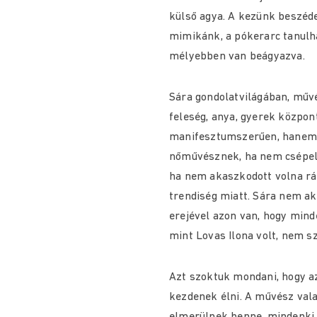
külső agya. A kezünk beszéde
mimikánk, a pókerarc tanulha
mélyebben van beágyazva.
Sára gondolatvilágában, műv
feleség, anya, gyerek közpon
manifesztumszerűen, hanem 
nőművésznek, ha nem csépelté
ha nem akaszkodott volna rá
trendiség miatt. Sára nem ak
erejével azon van, hogy mind
mint Lovas Ilona volt, nem s
Azt szoktuk mondani, hogy az
kezdenek élni. A művész vala