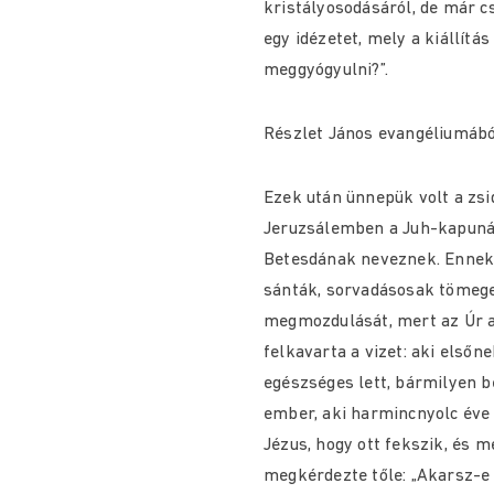
kristályosodásáról, de már c
egy idézetet, mely a kiállít
meggyógyulni?”.
Részlet János evangéliumábó
Ezek után ünnepük volt a zs
Jeruzsálemben a Juh-kapuná
Betesdának neveznek. Ennek 
sánták, sorvadásosak tömege
megmozdulását, mert az Úr a
felkavarta a vizet: aki elsőne
egészséges lett, bármilyen be
ember, aki harmincnyolc éve
Jézus, hogy ott fekszik, és m
megkérdezte tőle: „Akarsz-e