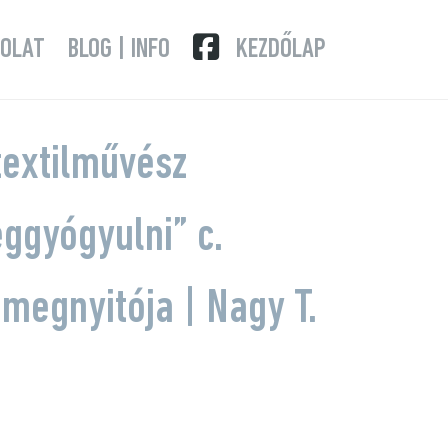
OLAT
BLOG | INFO
KEZDŐLAP
textilművész
ggyógyulni” c.
 megnyitója | Nagy T.