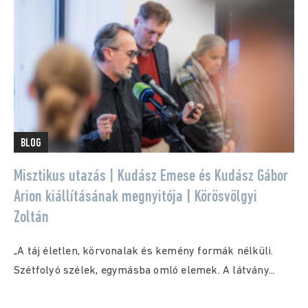
BLOG
Misztikus utazás | Kudász Emese és Kudász Gábor
Arion kiállításának megnyitója | Körösvölgyi
Zoltán
„A táj életlen, körvonalak és kemény formák nélküli.
Szétfolyó szélek, egymásba omló elemek. A látvány...