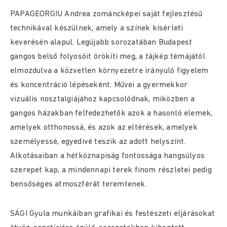
PAPAGEORGIU Andrea zománcképei saját fejlesztésű
technikával készülnek, amely a színek kísérleti
keverésén alapul. Legújabb sorozatában Budapest
gangos belső folyosóit örökíti meg, a tájkép témájától
elmozdulva a közvetlen környezetre irányuló figyelem
és koncentráció lépéseként. Művei a gyermekkor
vizuális nosztalgiájához kapcsolódnak, miközben a
gangos házakban felfedezhetők azok a hasonló elemek,
amelyek otthonossá, és azok az eltérések, amelyek
személyessé, egyedivé teszik az adott helyszínt.
Alkotásaiban a hétköznapiság fontossága hangsúlyos
szerepet kap, a mindennapi terek finom részletei pedig
bensőséges atmoszférát teremtenek.
SÁGI Gyula munkáiban grafikai és festészeti eljárásokat