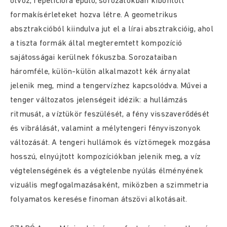
ötvöz, repetícióra épülő, sorozatokban kibontott
formakísérleteket hozva létre. A geometrikus
absztrakcióból kiindulva jut el a lírai absztrakcióig, ahol
a tiszta formák által megteremtett kompozíció
sajátosságai kerülnek fókuszba. Sorozataiban
háromféle, külön-külön alkalmazott kék árnyalat
jelenik meg, mind a tengervízhez kapcsolódva. Művei a
tenger változatos jelenségeit idézik: a hullámzás
ritmusát, a víztükör feszülését, a fény visszaverődését
és vibrálását, valamint a mélytengeri fényviszonyok
változását. A tengeri hullámok és víztömegek mozgása
hosszú, elnyújtott kompozíciókban jelenik meg, a víz
végtelenségének és a végtelenbe nyúlás élményének
vizuális megfogalmazásaként, miközben a szimmetria
folyamatos keresése finoman átszövi alkotásait.