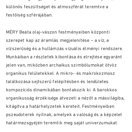
különös feszültséget és atmoszférát teremtve a
festőiség szférájában.
MÉRY Beáta olaj-vászon festményeiben központi
szerepet kap az áramlás megjelenítése – a víz, a
vízszerűség és a hullámzás vizuális élményi rendszere.
Munkáiban a részletek kibontása és elrejtése egyaránt
jelen van, miközben archaikus szimbólumokat ötvöz
organikus felületekkel. A mikro- és makrokozmosz
találkozása sejtszerű felépítésben és lendületes
kompozíciós dinamikában bontakozik ki. A barokkos
organikusság érzékisége átvezeti a nézőt a másvilágiba,
kitágítva a határhelyzetek kereteit. Festményeiben
pszeudoterek nyílnak, amelyek a valóság és a képzelet
határmezsgyéjén teremtik meg saját univerzumukat.