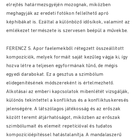
elrejtés határmezsgyéjén mozognak, miközben
meghagyják az eredeti fotókon fellelhető apró
képhibákat is. Ezáltal a különböző idősíkok, valamint az
emlékezet természete is szervesen beépül a művekbe.
FERENCZ S. Apor faelemekből rétegzett összeállított
kompozíciók, melyek formáit saját kezűleg vágja ki, így
hozva létre a teljesen egyformának tűnő, de mégis
egyedi darabokat. Ez a gesztus a szimbólum
elidegenítésének módszereként is értelmezhető.
Alkotásai az emberi kapcsolatok mibenlétét vizsgálják,
különös tekintettel a konfliktus és a konfliktuskeresés
jelenségére. A látszólagos játékosság és az erőszak
között teremt átjárhatóságot, miközben az erőszak
szimbólumait és elemeit repetícióval és tudatos
kompozícióépítéssel hatástalanítja. A mandalaszerű