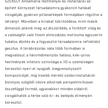
SZÉKELY Annamária festményei és installációi az
épített környezet társadalomra gyakorolt hatását
vizsgálják, gyakran pillanatképek formájában rögzítve a
látványt. Műveiben a kirakat tükröződése, mint másik
dimenzió jelenik meg: az átszűrődés, a fordított világ és
a valóságtól való finom elmozdulás motívuma egyszerre
tudatos döntés és a fogyasztói társadalomra reflektáló
gesztus. A térábrázolás nála több formában is
megvalósul: a háromdimenziós hatású, kék–piros
festmények intenzív színvilága a 3D-s szemüvegen
keresztül nyeri el nyugodt, kiegyensúlyozott
kompozícióját, míg kisebb méretű szoborinstallációi
bizonyos szögből nézve alkotnak perspektivikusan
összefüggő formát, ugyanakkor minden oldalról
vizsgálhatók a térbe való ki- és belépés élményén
keresztül.