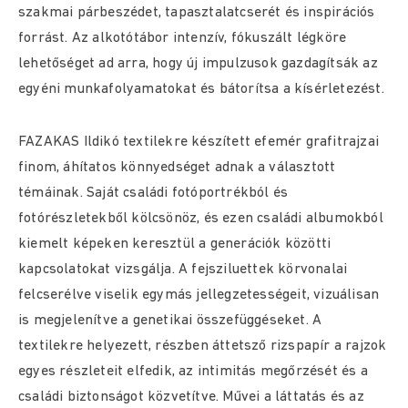
szakmai párbeszédet, tapasztalatcserét és inspirációs
forrást. Az alkotótábor intenzív, fókuszált légköre
lehetőséget ad arra, hogy új impulzusok gazdagítsák az
egyéni munkafolyamatokat és bátorítsa a kísérletezést.
FAZAKAS Ildikó textilekre készített efemér grafitrajzai
finom, áhítatos könnyedséget adnak a választott
témáinak. Saját családi fotóportrékból és
fotórészletekből kölcsönöz, és ezen családi albumokból
kiemelt képeken keresztül a generációk közötti
kapcsolatokat vizsgálja. A fejsziluettek körvonalai
felcserélve viselik egymás jellegzetességeit, vizuálisan
is megjelenítve a genetikai összefüggéseket. A
textilekre helyezett, részben áttetsző rizspapír a rajzok
egyes részleteit elfedik, az intimitás megőrzését és a
családi biztonságot közvetítve. Művei a láttatás és az