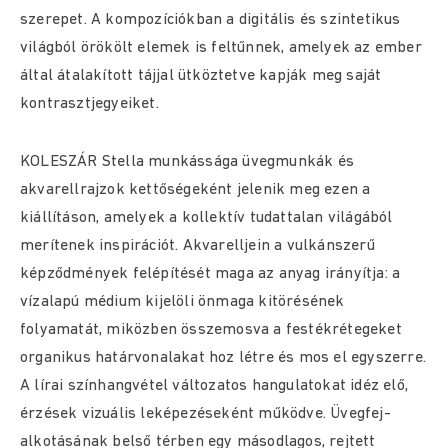
szerepet. A kompozíciókban a digitális és szintetikus
világból örökölt elemek is feltűnnek, amelyek az ember
által átalakított tájjal ütköztetve kapják meg saját
kontrasztjegyeiket.
KOLESZÁR Stella munkássága üvegmunkák és
akvarellrajzok kettőségeként jelenik meg ezen a
kiállításon, amelyek a kollektív tudattalan világából
merítenek inspirációt. Akvarelljein a vulkánszerű
képződmények felépítését maga az anyag irányítja: a
vízalapú médium kijelöli önmaga kitörésének
folyamatát, miközben összemosva a festékrétegeket
organikus határvonalakat hoz létre és mos el egyszerre.
A lírai színhangvétel változatos hangulatokat idéz elő,
érzések vizuális leképezéseként működve. Üvegfej-
alkotásának belső térben egy másodlagos, rejtett