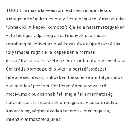
TODOR Tamás olaj-vászon festményei aprólékos
kidolgozottságukra és mély festőiségükre támaszkodva
tűnnek ki. A képek kompozíciója és a határmezsgyéken
való lebegés adja meg a festmények szürreális
fennhangját. Művei az elváltozás és az újraösszeállás
folyamatát rögzítik, a képekben a formák
összeállásának és szétesésének pillanata merevedik ki.
Centrális kompozíciói olykor a portréfestészet
felépítését idézik, miközben belső érzelmi folyamatok
vizuális leképezései. Festészetében visszatérő
motívumok bukkannak fel, míg a felismerhetőség
határát súroló részletek önmagukba visszafordulva,
kavargó egységbe olvadva teremtik meg sajátos,
intenzív atmoszférájukat.