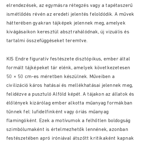
elrendezések, az egymásra rétegzés vagy a tapétaszerű
ismétlődés révén az eredeti jelentés feloldódik. A művek
hátterében gyakran tájképek jelennek meg, amelyek
kivágásaikon keresztül absztrahálódnak, új vizuális és
tartalmi összefüggéseket teremtve.
KIS Endre figuratív festészete disztópikus, ember által
formált tájképeket tár elénk, amelyek következetesen
50 × 50 cm-es méretben készülnek. Műveiben a
civilizáció káros hatásai és mellékhatásai jelennek meg,
felidézve a pusztuló Alföld képét. A tájakon az állatok és
élőlények kizárólag ember alkotta műanyag formákban
tűnnek fel: lufidelfinként vagy óriás műanyag
flamingóként. Ezek a motívumok a felhőtlen boldogság
szimbólumaként is értelmezhetők lennének, azonban
festészetében apró iróniával átszőtt kritikaként kapnak