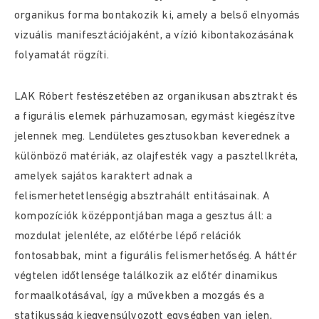
organikus forma bontakozik ki, amely a belső elnyomás
vizuális manifesztációjaként, a vízió kibontakozásának
folyamatát rögzíti.
LAK Róbert festészetében az organikusan absztrakt és
a figurális elemek párhuzamosan, egymást kiegészítve
jelennek meg. Lendületes gesztusokban keverednek a
különböző matériák, az olajfesték vagy a pasztellkréta,
amelyek sajátos karaktert adnak a
felismerhetetlenségig absztrahált entitásainak. A
kompozíciók középpontjában maga a gesztus áll: a
mozdulat jelenléte, az előtérbe lépő relációk
fontosabbak, mint a figurális felismerhetőség. A háttér
végtelen időtlensége találkozik az előtér dinamikus
formaalkotásával, így a művekben a mozgás és a
statikusság kiegyensúlyozott egységben van jelen,