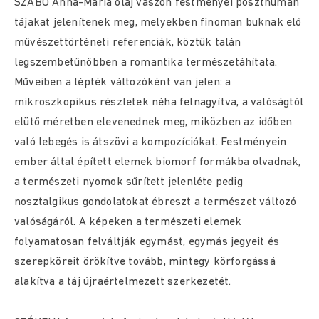
SZABÓ Anna-Mária olaj vászon festményei poszthumán
tájakat jelenítenek meg, melyekben finoman buknak elő
művészettörténeti referenciák, köztük talán
legszembetűnőbben a romantika természetáhítata.
Műveiben a lépték változóként van jelen: a
mikroszkopikus részletek néha felnagyítva, a valóságtól
elütő méretben elevenednek meg, miközben az időben
való lebegés is átszövi a kompozíciókat. Festményein
ember által épített elemek biomorf formákba olvadnak,
a természeti nyomok sűrített jelenléte pedig
nosztalgikus gondolatokat ébreszt a természet változó
valóságáról. A képeken a természeti elemek
folyamatosan felváltják egymást, egymás jegyeit és
szerepköreit örökítve tovább, mintegy körforgássá
alakítva a táj újraértelmezett szerkezetét.