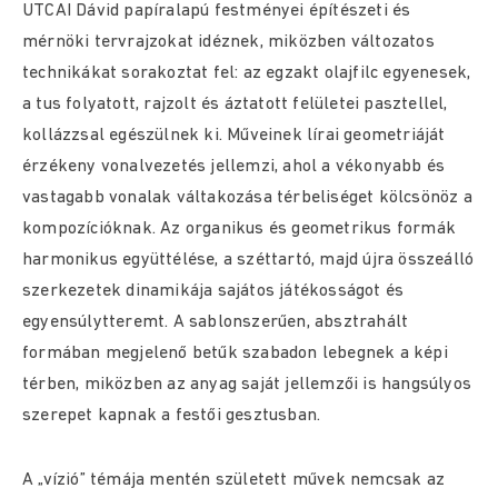
UTCAI Dávid papíralapú festményei építészeti és
mérnöki tervrajzokat idéznek, miközben változatos
technikákat sorakoztat fel: az egzakt olajfilc egyenesek,
a tus folyatott, rajzolt és áztatott felületei pasztellel,
kollázzsal egészülnek ki. Műveinek lírai geometriáját
érzékeny vonalvezetés jellemzi, ahol a vékonyabb és
vastagabb vonalak váltakozása térbeliséget kölcsönöz a
kompozícióknak. Az organikus és geometrikus formák
harmonikus együttélése, a széttartó, majd újra összeálló
szerkezetek dinamikája sajátos játékosságot és
egyensúlytteremt. A sablonszerűen, absztrahált
formában megjelenő betűk szabadon lebegnek a képi
térben, miközben az anyag saját jellemzői is hangsúlyos
szerepet kapnak a festői gesztusban.
A „vízió” témája mentén született művek nemcsak az