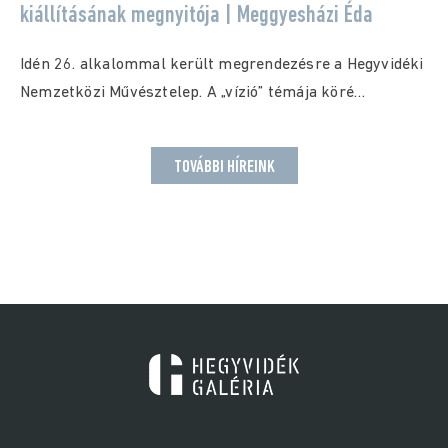
kiállításának megnyitója | Meggyesházi Éda
Idén 26. alkalommal került megrendezésre a Hegyvidéki
Nemzetközi Művésztelep. A „vízió” témája köré
szerveződő kéthetes...
TOVÁBBI HÍREINK