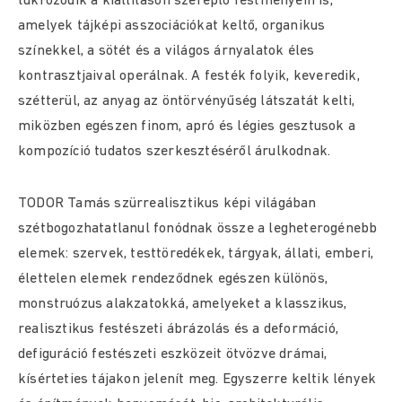
tükröződik a kiállításon szereplő festményein is,
amelyek tájképi asszociációkat keltő, organikus
színekkel, a sötét és a világos árnyalatok éles
kontrasztjaival operálnak. A festék folyik, keveredik,
szétterül, az anyag az öntörvényűség látszatát kelti,
miközben egészen finom, apró és légies gesztusok a
kompozíció tudatos szerkesztéséről árulkodnak.
TODOR Tamás szürrealisztikus képi világában
szétbogozhatatlanul fonódnak össze a legheterogénebb
elemek: szervek, testtöredékek, tárgyak, állati, emberi,
élettelen elemek rendeződnek egészen különös,
monstruózus alakzatokká, amelyeket a klasszikus,
realisztikus festészeti ábrázolás és a deformáció,
defiguráció festészeti eszközeit ötvözve drámai,
kísérteties tájakon jelenít meg. Egyszerre keltik lények