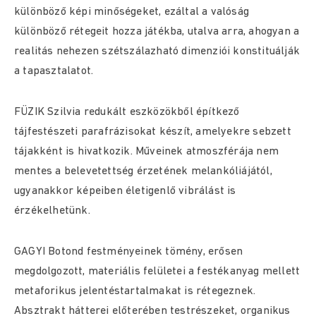
különböző képi minőségeket, ezáltal a valóság
különböző rétegeit hozza játékba, utalva arra, ahogyan a
realitás nehezen szétszálazható dimenziói konstituálják
a tapasztalatot.
FÜZIK Szilvia redukált eszközökből építkező
tájfestészeti parafrázisokat készít, amelyekre sebzett
tájakként is hivatkozik. Műveinek atmoszférája nem
mentes a belevetettség érzetének melankóliájától,
ugyanakkor képeiben életigenlő vibrálást is
érzékelhetünk.
GAGYI Botond festményeinek tömény, erősen
megdolgozott, materiális felületei a festékanyag mellett
metaforikus jelentéstartalmakat is rétegeznek.
Absztrakt hátterei előterében testrészeket, organikus