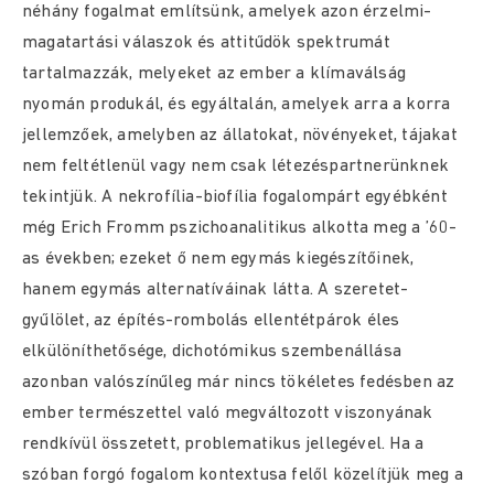
néhány fogalmat említsünk, amelyek azon érzelmi-
magatartási válaszok és attitűdök spektrumát
tartalmazzák, melyeket az ember a klímaválság
nyomán produkál, és egyáltalán, amelyek arra a korra
jellemzőek, amelyben az állatokat, növényeket, tájakat
nem feltétlenül vagy nem csak létezéspartnerünknek
tekintjük. A nekrofília-biofília fogalompárt egyébként
még Erich Fromm pszichoanalitikus alkotta meg a ’60-
as években; ezeket ő nem egymás kiegészítőinek,
hanem egymás alternatíváinak látta. A szeretet-
gyűlölet, az építés-rombolás ellentétpárok éles
elkülöníthetősége, dichotómikus szembenállása
azonban valószínűleg már nincs tökéletes fedésben az
ember természettel való megváltozott viszonyának
rendkívül összetett, problematikus jellegével. Ha a
szóban forgó fogalom kontextusa felől közelítjük meg a