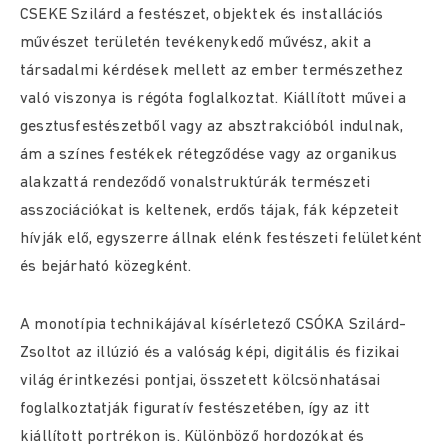
CSEKE Szilárd a festészet, objektek és installációs
művészet területén tevékenykedő művész, akit a
társadalmi kérdések mellett az ember természethez
való viszonya is régóta foglalkoztat. Kiállított művei a
gesztusfestészetből vagy az absztrakcióból indulnak,
ám a színes festékek rétegződése vagy az organikus
alakzattá rendeződő vonalstruktúrák természeti
asszociációkat is keltenek, erdős tájak, fák képzeteit
hívják elő, egyszerre állnak elénk festészeti felületként
és bejárható közegként.
A monotípia technikájával kísérletező CSÓKA Szilárd-
Zsoltot az illúzió és a valóság képi, digitális és fizikai
világ érintkezési pontjai, összetett kölcsönhatásai
foglalkoztatják figuratív festészetében, így az itt
kiállított portrékon is. Különböző hordozókat és