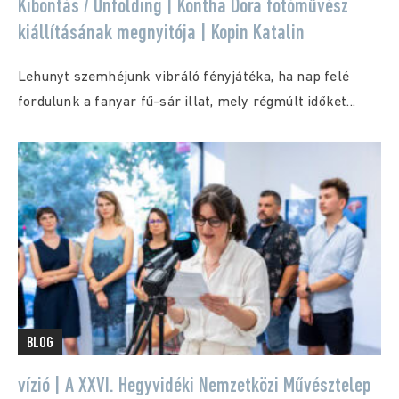
Kibontás / Unfolding | Kontha Dora fotóművész
kiállításának megnyitója | Kopin Katalin
Lehunyt szemhéjunk vibráló fényjátéka, ha nap felé
fordulunk a fanyar fű-sár illat, mely régmúlt időket...
BLOG
vízió | A XXVI. Hegyvidéki Nemzetközi Művésztelep