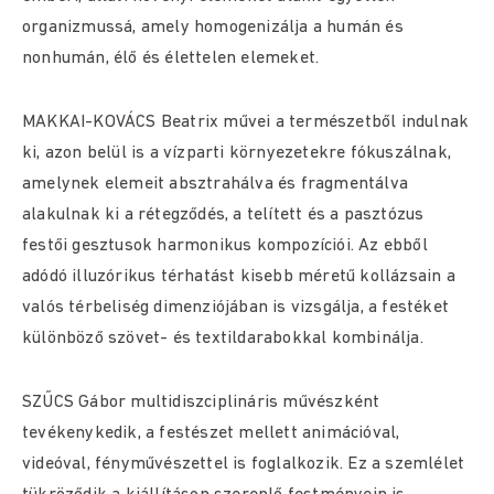
organizmussá, amely homogenizálja a humán és
nonhumán, élő és élettelen elemeket.
MAKKAI-KOVÁCS Beatrix művei a természetből indulnak
ki, azon belül is a vízparti környezetekre fókuszálnak,
amelynek elemeit absztrahálva és fragmentálva
alakulnak ki a rétegződés, a telített és a pasztózus
festői gesztusok harmonikus kompozíciói. Az ebből
adódó illuzórikus térhatást kisebb méretű kollázsain a
valós térbeliség dimenziójában is vizsgálja, a festéket
különböző szövet- és textildarabokkal kombinálja.
SZŰCS Gábor multidiszciplináris művészként
tevékenykedik, a festészet mellett animációval,
videóval, fényművészettel is foglalkozik. Ez a szemlélet