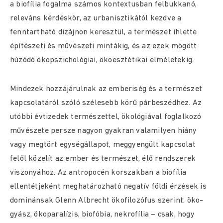
a biofília fogalma számos kontextusban felbukkanó,
releváns kérdéskör, az urbanisztikától kezdve a
fenntartható dizájnon keresztül, a természet ihlette
építészeti és művészeti mintákig, és az ezek mögött
húzódó ökopszichológiai, ökoesztétikai elméletekig.
Mindezek hozzájárulnak az emberiség és a természet
kapcsolatáról szóló szélesebb körű párbeszédhez. Az
utóbbi évtizedek természettel, ökológiával foglalkozó
művészete persze nagyon gyakran valamilyen hiány
vagy megtört egységállapot, meggyengült kapcsolat
felől közelít az ember és természet, élő rendszerek
viszonyához. Az antropocén korszakban a biofília
ellentétjeként meghatározható negatív földi érzések is
dominánsak Glenn Albrecht ökofilozófus szerint: öko-
gyász, ökoparalízis, biofóbia, nekrofília – csak, hogy