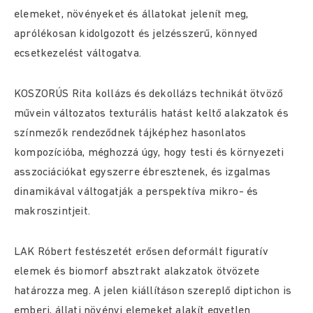
elemeket, növényeket és állatokat jelenít meg,
aprólékosan kidolgozott és jelzésszerű, könnyed
ecsetkezelést váltogatva.
KOSZORÚS Rita kollázs és dekollázs technikát ötvöző
művein változatos texturális hatást keltő alakzatok és
színmezők rendeződnek tájképhez hasonlatos
kompozícióba, méghozzá úgy, hogy testi és környezeti
asszociációkat egyszerre ébresztenek, és izgalmas
dinamikával váltogatják a perspektíva mikro- és
makroszintjeit.
LAK Róbert festészetét erősen deformált figuratív
elemek és biomorf absztrakt alakzatok ötvözete
határozza meg. A jelen kiállításon szereplő diptichon is
emberi, állati növényi elemeket alakít egyetlen