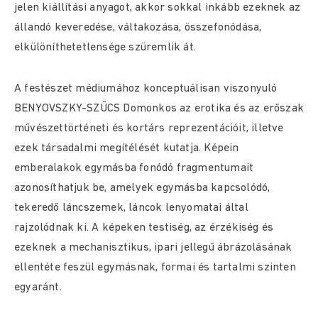
jelen kiállítási anyagot, akkor sokkal inkább ezeknek az
állandó keveredése, váltakozása, összefonódása,
elkülöníthetetlensége szüremlik át.
A festészet médiumához konceptuálisan viszonyuló
BENYOVSZKY-SZŰCS Domonkos az erotika és az erőszak
művészettörténeti és kortárs reprezentációit, illetve
ezek társadalmi megítélését kutatja. Képein
emberalakok egymásba fonódó fragmentumait
azonosíthatjuk be, amelyek egymásba kapcsolódó,
tekeredő láncszemek, láncok lenyomatai által
rajzolódnak ki. A képeken testiség, az érzékiség és
ezeknek a mechanisztikus, ipari jellegű ábrázolásának
ellentéte feszül egymásnak, formai és tartalmi szinten
egyaránt.