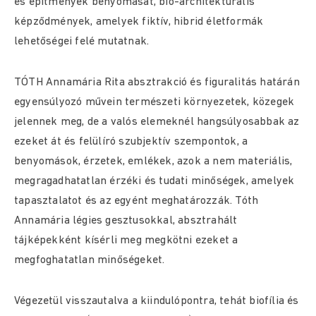
és építmények benyomását, bio-architekturális
képződmények, amelyek fiktív, hibrid életformák
lehetőségei felé mutatnak.
TÓTH Annamária Rita absztrakció és figuralitás határán
egyensúlyozó művein természeti környezetek, közegek
jelennek meg, de a valós elemeknél hangsúlyosabbak az
ezeket át és felülíró szubjektív szempontok, a
benyomások, érzetek, emlékek, azok a nem materiális,
megragadhatatlan érzéki és tudati minőségek, amelyek
tapasztalatot és az egyént meghatározzák. Tóth
Annamária légies gesztusokkal, absztrahált
tájképekként kísérli meg megkötni ezeket a
megfoghatatlan minőségeket.
Végezetül visszautalva a kiindulópontra, tehát biofília és