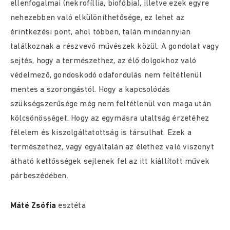
ellenfogalmai (nekrofíllia, biofóbia), illetve ezek egyre
nehezebben való elkülöníthetősége, ez lehet az
érintkezési pont, ahol többen, talán mindannyian
találkoznak a részvevő művészek közül. A gondolat vagy
sejtés, hogy a természethez, az élő dolgokhoz való
védelmező, gondoskodó odafordulás nem feltétlenül
mentes a szorongástól. Hogy a kapcsolódás
szükségszerűsége még nem feltétlenül von maga után
kölcsönösséget. Hogy az egymásra utaltság érzetéhez
félelem és kiszolgáltatottság is társulhat. Ezek a
természethez, vagy egyáltalán az élethez való viszonyt
átható kettősségek sejlenek fel az itt kiállított művek
párbeszédében.
Máté Zsófia
esztéta