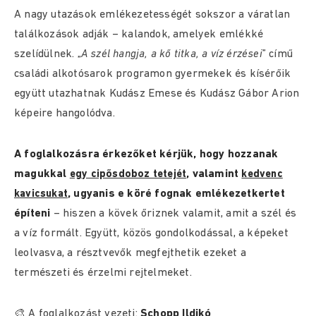
A nagy utazások emlékezetességét sokszor a váratlan
találkozások adják – kalandok, amelyek emlékké
szelídülnek. „
A szél hangja, a kő titka, a víz érzései
” című
családi alkotósarok programon gyermekek és kísérőik
együtt utazhatnak Kudász Emese és Kudász Gábor Arion
képeire hangolódva.
A foglalkozásra érkezőket kérjük, hogy hozzanak
magukkal
, valamint
egy cipősdoboz tetejét
kedvenc
, ugyanis e köré fognak emlékezetkertet
kavicsukat
építeni
– hiszen a kövek őriznek valamit, amit a szél és
a víz formált. Együtt, közös gondolkodással, a képeket
leolvasva, a résztvevők megfejthetik ezeket a
természeti és érzelmi rejtelmeket.
🎨 A foglalkozást vezeti:
Schopp Ildikó