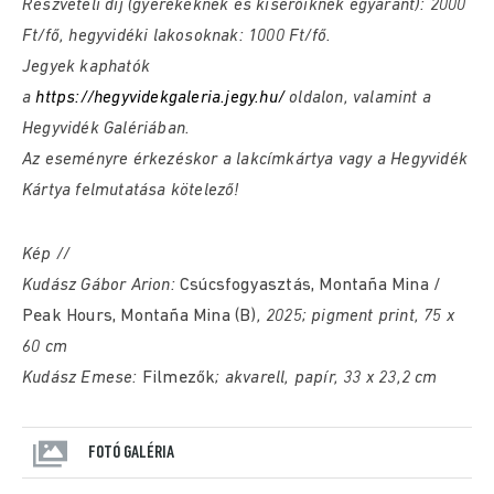
Részvételi díj (gyerekeknek és kísérőiknek egyaránt): 2000
Ft/fő, hegyvidéki lakosoknak: 1000 Ft/fő.
Jegyek kaphatók
a
https://hegyvidekgaleria.jegy.hu/
oldalon, valamint a
Hegyvidék Galériában.
Az eseményre érkezéskor a lakcímkártya vagy a Hegyvidék
Kártya felmutatása kötelező!
Kép //
Kudász Gábor Arion:
Csúcsfogyasztás, Montaña Mina /
Peak Hours, Montaña Mina (B)
, 2025; pigment print, 75 x
60 cm
Kudász Emese:
Filmezők
; akvarell, papír, 33 x 23,2 cm
FOTÓ GALÉRIA