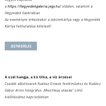
Jegyek kaphatók
a
https://hegyvidekgaleria.jegy.hu/
oldalon, valamint a
Hegyvidék Galériában.
Az eseményre érkezéskor a lakcímkártya vagy a Hegyvidék
Kártya felmutatása kötelező!
JEGYVÁSÁRLÁS
A szél hangja, a kő titka, a víz érzései
Családi alkotósarok Kudász Emese festőművész és Kudász
Gábor Arion fotográfus
„Misztikus utazás”
című
kiállításához kapcsolódóan