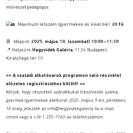
művészetpedagógus
Maximum létszám (gyermekek és kísérőik):
20 fő
📆 Időpont:
2025. május 10. (szombat) 10:00–11:30
📍 Helyszín:
Hegyvidék Galéria
, 1126 Budapest,
Királyhágó tér 10.
>> A családi alkotósarok programon való részvétel
előzetes regisztrációhoz kötött! <<
Kérjük, hogy részvételi szándékukat (résztvevők száma,
gyermek/gyermekek életkora) 2025. május 9-én, pénteken,
18 óráig jelezzék az info@hegyvidekgaleria.hu e-mail
címen vagy a +36 1 225-7160-as telefonszámon.