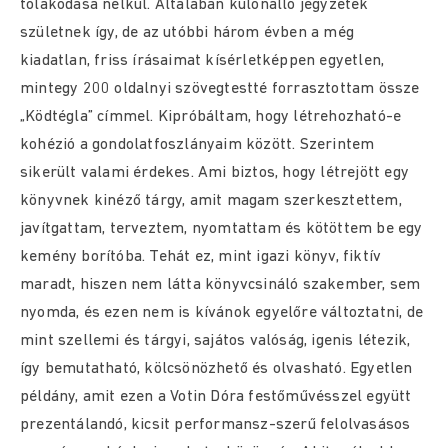
tolakodása nélkül. Általában különálló jegyzetek
születnek így, de az utóbbi három évben a még
kiadatlan, friss írásaimat kísérletképpen egyetlen,
mintegy 200 oldalnyi szövegtestté forrasztottam össze
„Ködtégla” címmel. Kipróbáltam, hogy létrehozható-e
kohézió a gondolatfoszlányaim között. Szerintem
sikerült valami érdekes. Ami biztos, hogy létrejött egy
könyvnek kinéző tárgy, amit magam szerkesztettem,
javítgattam, terveztem, nyomtattam és kötöttem be egy
kemény borítóba. Tehát ez, mint igazi könyv, fiktív
maradt, hiszen nem látta könyvcsináló szakember, sem
nyomda, és ezen nem is kívánok egyelőre változtatni, de
mint szellemi és tárgyi, sajátos valóság, igenis létezik,
így bemutatható, kölcsönözhető és olvasható. Egyetlen
példány, amit ezen a Votin Dóra festőművésszel együtt
prezentálandó, kicsit performansz-szerű felolvasásos