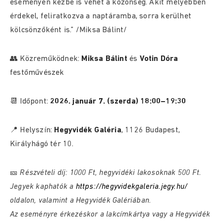
eseményen kézbe is vehet a közönség. Akit mélyebben
érdekel, feliratkozva a naptáramba, sorra kerülhet
kölcsönzőként is.” /Miksa Bálint/
👥 Közreműködnek:
Miksa Bálint
és
Votin Dóra
festőművészek
📆 Időpont:
2026. január 7. (szerda) 18:00–19:30
📍 Helyszín:
Hegyvidék Galéria
, 1126 Budapest,
Királyhágó tér 10.
🎫
Részvételi díj: 1000 Ft, hegyvidéki lakosoknak 500 Ft.
Jegyek kaphatók a
https://hegyvidekgaleria.jegy.hu/
oldalon, valamint a Hegyvidék Galériában.
Az eseményre érkezéskor a lakcímkártya vagy a Hegyvidék