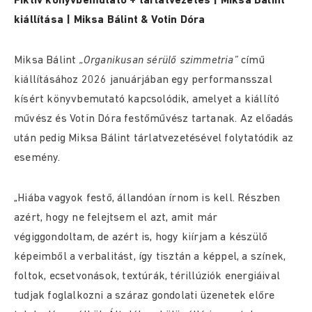
Fiktív könyvbemutató + tárlatvezetés | Miksa Bálint
kiállítása | Miksa Bálint & Votin Dóra
Miksa Bálint
„Organikusan sérülő szimmetria”
című
kiállításához 2026 januárjában egy performansszal
kísért könyvbemutató kapcsolódik, amelyet a kiállító
művész és Votin Dóra festőművész tartanak. Az előadás
után pedig Miksa Bálint tárlatvezetésével folytatódik az
esemény.
„Hiába vagyok festő, állandóan írnom is kell. Részben
azért, hogy ne felejtsem el azt, amit már
végiggondoltam, de azért is, hogy kiírjam a készülő
képeimből a verbalitást, így tisztán a képpel, a színek,
foltok, ecsetvonások, textúrák, térillúziók energiáival
tudjak foglalkozni a száraz gondolati üzenetek előre