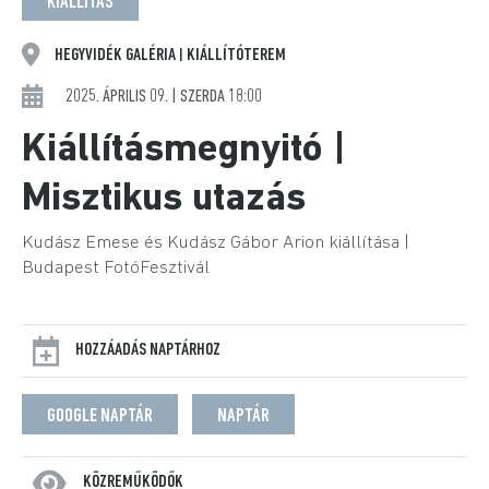
KIÁLLÍTÁS
HEGYVIDÉK GALÉRIA
KIÁLLÍTÓTEREM
|
2025. ÁPRILIS 09. | SZERDA 18:00
Kiállításmegnyitó |
Misztikus utazás
Kudász Emese és Kudász Gábor Arion kiállítása |
Budapest FotóFesztivál
HOZZÁADÁS NAPTÁRHOZ
GOOGLE NAPTÁR
NAPTÁR
KÖZREMŰKÖDŐK