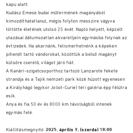
kapu alatt.
Kudász Emese budai műtermének magányából
kimozdíthatatlanul, mégis folyton messzire vágyva
töltötte életének utolsó 25 évét. Napló helyett, képzelt
utazásai dátumozatlan akvarelljein egymásba folynak az
évtizedek. Ha akarnánk, felismerhetnénk a képeken
pihenőt tartó vándorokat, közöttük a belső magányt
külsőre cserélő, világot járó fiát.
A Kanári-szigetcsoporthoz tartozó Lanzarote fekete
strandja és a Tajik nemzeti park közé húzott egyenesen
a Királyhágó (egykor Joliot-Curie) téri galéria épp félútra
esik.
Anya és fia 50 év és 8000 km távolságból intenek
egymás felé.
Kiállításmegnyitó:
2025. április 9. (szerda) 18:00