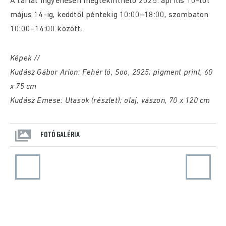
A tárlat ingyenesen megtekinthető 2025. április 10-től
május 14-ig, keddtől péntekig 10:00–18:00, szombaton
10:00–14:00 között.
Képek //
Kudász Gábor Arion: Fehér ló, Soo, 2025; pigment print, 60
x 75 cm
Kudász Emese: Utasok (részlet); olaj, vászon, 70 x 120 cm
FOTÓ GALÉRIA