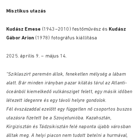
Misztikus utazás
Kudász Emese
(1943–2010) festőművész és
Kudász
Gábor Arion
(1978) fotográfus kiállítása
2025. április 9. – május 14.
“Sziklaszirt peremén állok, feneketlen mélység a lábam
alatt. Bár minden irányban pazar kilátás tárul az Atlanti-
óceánból kiemelkedő vulkánsziget felett, egy másik időben
létezett idegenre és egy távoli helyre gondolok.
Fél évszázaddal ezelőtt egy független nő csoportos buszos
utazásra fizetett be a Szovjetunióba. Kazahsztán,
Kirgizisztán és Tádzsikisztán felé naponta újabb városban
álltak meg. A helyi piacon nem tudott betelni a hurmával,