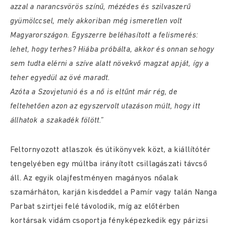
azzal a narancsvörös színű, mézédes és szilvaszerű
gyümölccsel, mely akkoriban még ismeretlen volt
Magyarországon. Egyszerre beléhasított a felismerés:
lehet, hogy terhes? Hiába próbálta, akkor és onnan sehogy
sem tudta elérni a szíve alatt növekvő magzat apját, így a
teher egyedül az övé maradt.
Azóta a Szovjetunió és a nő is eltűnt már rég, de
feltehetően azon az egyszervolt utazáson múlt, hogy itt
állhatok a szakadék fölött.”
Feltornyozott atlaszok és útikönyvek közt, a kiállítótér
tengelyében egy múltba irányított csillagászati távcső
áll. Az egyik olajfestményen magányos nőalak
szamárháton, karján kisdeddel a Pamír vagy talán Nanga
Parbat szirtjei felé távolodik, míg az előtérben
kortársak vidám csoportja fényképezkedik egy párizsi