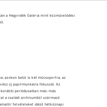
pján a Hegyvidék Galéria mint közművelődési
ll.
be, azokon belül is két műcsoportra, az
ész új papírmunkáira fókuszál. Az
 korábbi periódusaiban más-más
al a családi archívumból származó
 amatőr felvételeket idéző hétköznapi