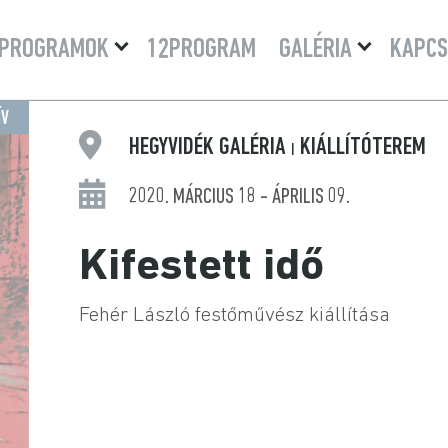
Menü
Menü
PROGRAMOK
12PROGRAM
GALÉRIA
KAPCS
lenyitása
lenyitása
ÍV
HEGYVIDÉK GALÉRIA
KIÁLLÍTÓTEREM
|
2020. MÁRCIUS 18 - ÁPRILIS 09.
Kifestett idő
Fehér László festőművész kiállítása