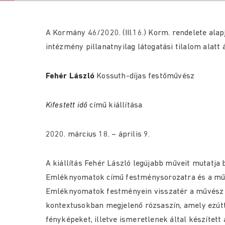
A Kormány 46/2020. (III.16.) Korm. rendelete ala
intézmény pillanatnyilag látogatási tilalom alatt á
Fehér László
Kossuth-díjas festőművész
Kifestett idő
című kiállítása
2020. március 18. – április 9.
A kiállítás Fehér László legújabb műveit mutatja 
Emléknyomatok című festménysorozatra és a műv
Emléknyomatok festményein visszatér a művész
kontextusokban megjelenő rózsaszín, amely ezútt
fényképeket, illetve ismeretlenek által készített