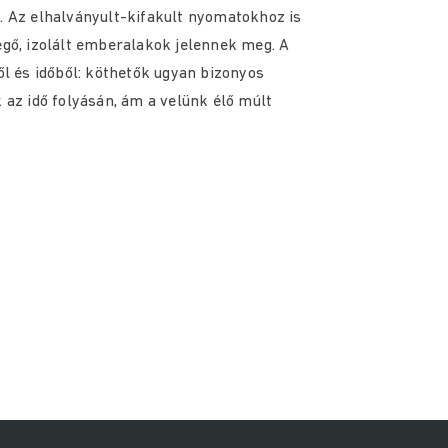
g. Az elhalványult-kifakult nyomatokhoz is
ő, izolált emberalakok jelennek meg. A
 és időből: köthetők ugyan bizonyos
k az idő folyásán, ám a velünk élő múlt