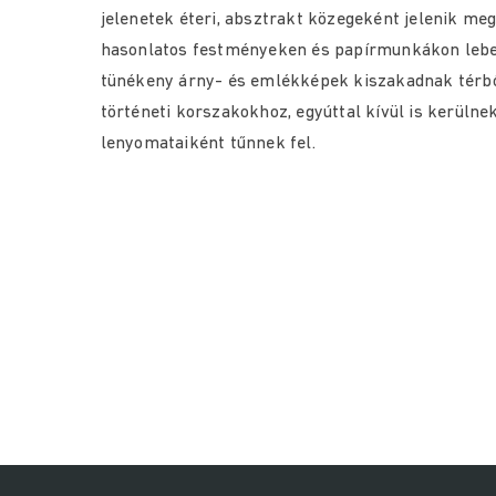
jelenetek éteri, absztrakt közegeként jelenik me
hasonlatos festményeken és papírmunkákon lebeg
tünékeny árny- és emlékképek kiszakadnak térből
történeti korszakokhoz, egyúttal kívül is kerülne
lenyomataiként tűnnek fel.