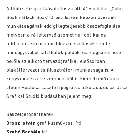
A több száz grafikával illusztrált, 416 oldalas „Color
Book / Black Book” Orosz István képzőművészeti
munkásságának eddigi legteljesebb összefoglalása,
melyben a rá jellemző geometriai, optikai és
többjelentésű anamorfikus megoldások szinte
mindegyikéből találhatók példák, és megismerhető
belőle az alkotó tervezőgrafikai, elsősorban
plakáttervezői és illusztrátori munkássága is. A
könyvművészeti szempontból is kiemelkedő dupla
album Rostoka László tipográfus alkotása, és az Utisz
Grafikai Stúdió kiadásában jelent meg.
Beszélgetőpartnerek:
Orosz István
grafikusművész, író
Szabó Borbála
író