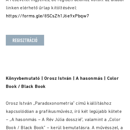
A részvétel ingyenes, de regisztrációhoz kötött az alábbi
linken elérhető űrlap kitöltésével:
https://forms.gle/8SCsZh1J6e9xPbqw7
REGISZTRÁCIÓ
Könyvbemutató | Orosz István | A hasonmás | Color
Book / Black Book
Orosz István „Paradoxonometria” című kiállításhoz
kapcsolódóan a grafikusművész, író két legújabb kötete
– „A hasonmás – A Rév Júlia dosszié”, valamint a „Color
Book / Black Book” – kerül bemutatásra. A művésszel, a