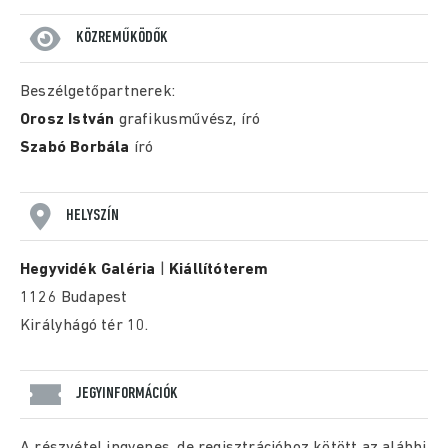
KÖZREMŰKÖDŐK
Beszélgetőpartnerek:
Orosz István
grafikusművész, író
Szabó Borbála
író
HELYSZÍN
Hegyvidék Galéria
|
Kiállítóterem
1126 Budapest
Királyhágó tér 10.
JEGYINFORMÁCIÓK