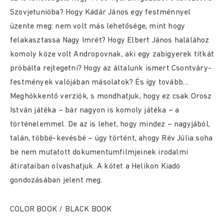
Szovjetunióba? Hogy Kádár János egy festménnyel
üzente meg: nem volt más lehetősége, mint hogy
felakasztassa Nagy Imrét? Hogy Elbert János halálához
komoly köze volt Andropovnak, aki egy zabigyerek titkát
próbálta rejtegetni? Hogy az általunk ismert Csontváry-
festmények valójában másolatok? És így tovább…
Meghökkentő verziók, s mondhatjuk, hogy ez csak Orosz
István játéka – bár nagyon is komoly játéka – a
történelemmel. De az is lehet, hogy mindez – nagyjából,
talán, többé-kevésbé – úgy történt, ahogy Rév Júlia soha
be nem mutatott dokumentumfilmjeinek irodalmi
átirataiban olvashatjuk. A kötet a Helikon Kiadó
gondozásában jelent meg.
COLOR BOOK / BLACK BOOK