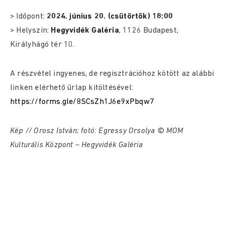
> Időpont:
2024. június 20. (csütörtök) 18:00
> Helyszín:
Hegyvidék Galéria
, 1126 Budapest,
Királyhágó tér 10.
A részvétel ingyenes, de regisztrációhoz kötött az alábbi
linken elérhető űrlap kitöltésével:
https://forms.gle/8SCsZh1J6e9xPbqw7
Kép // Orosz István; fotó: Egressy Orsolya © MOM
Kulturális Központ – Hegyvidék Galéria