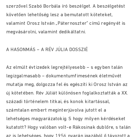
szerzővel Szabó Borbála író beszélget. A beszélgetést
követően lehetőség lesz a bemutatott köteteket,
valamint Orosz István „Páternoszter” című regényét is
megvásárolni, valamint dedikáltatni.
A HASONMÁS – A RÉV JÚLIA DOSSZIÉ
Az elmúlt évtizedek legrejtélyesebb – s egyben talán
legizgalmasabb – dokumentumfimesének életművét
mutatja meg, dolgozza fel és egészíti ki Orosz István az
új kötetében. Rév Júliát különösen foglalkoztatták a XX.
századi történelem titkai, és konok kitartással,
számtalan embert meginterjúvolva jutott el a
lehetséges magyarázatokig. S hogy milyen kérdéseket
kutatott? Hogy valóban volt-e Rákosinak dublőre, s talán
az is lehetséges, hogy 1956 nyarán igazából ő távozott a