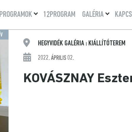
Menü
Menü
PROGRAMOK
12PROGRAM
GALÉRIA
KAPCS
lenyitása
lenyitása
ÍV
HEGYVIDÉK GALÉRIA
KIÁLLÍTÓTEREM
|
2022. ÁPRILIS 02.
KOVÁSZNAY Eszter 