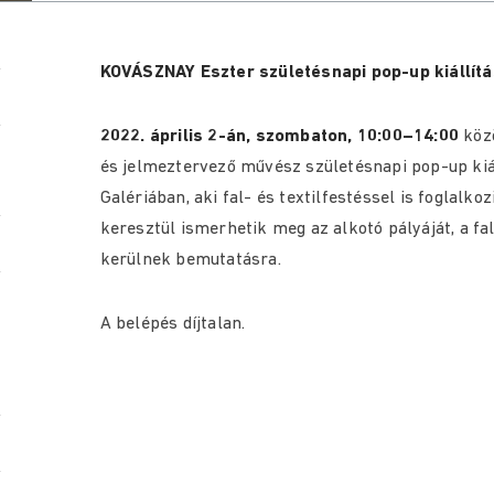
KOVÁSZNAY Eszter születésnapi pop-up kiállít
2022. április 2-án, szombaton, 10:00–14:00
köz
és jelmeztervező művész születésnapi pop-up kiá
Galériában, aki fal- és textilfestéssel is foglal
keresztül ismerhetik meg az alkotó pályáját, a fa
kerülnek bemutatásra.
A belépés díjtalan.