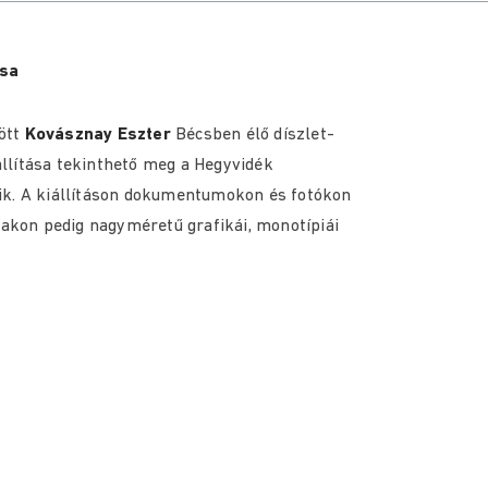
ása
ött
Kovásznay Eszter
Bécsben élő díszlet-
llítása tekinthető meg a Hegyvidék
kozik. A kiállításon dokumentumokon és fotókon
lakon pedig nagyméretű grafikái, monotípiái