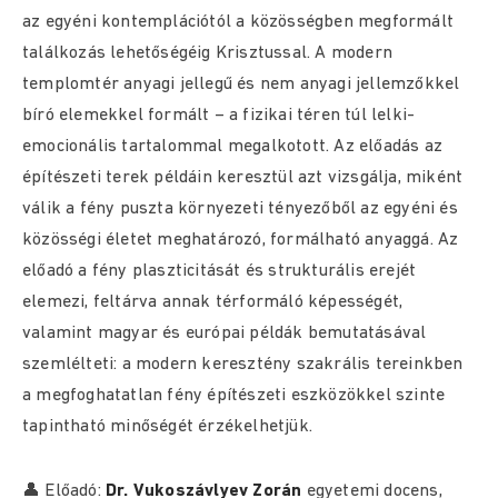
az egyéni kontemplációtól a közösségben megformált
találkozás lehetőségéig Krisztussal. A modern
templomtér anyagi jellegű és nem anyagi jellemzőkkel
bíró elemekkel formált – a fizikai téren túl lelki-
emocionális tartalommal megalkotott. Az előadás az
építészeti terek példáin keresztül azt vizsgálja, miként
válik a fény puszta környezeti tényezőből az egyéni és
közösségi életet meghatározó, formálható anyaggá. Az
előadó a fény plaszticitását és strukturális erejét
elemezi, feltárva annak térformáló képességét,
valamint magyar és európai példák bemutatásával
szemlélteti: a modern keresztény szakrális tereinkben
a megfoghatatlan fény építészeti eszközökkel szinte
tapintható minőségét érzékelhetjük.
👤 Előadó:
Dr. Vukoszávlyev Zorán
egyetemi docens,