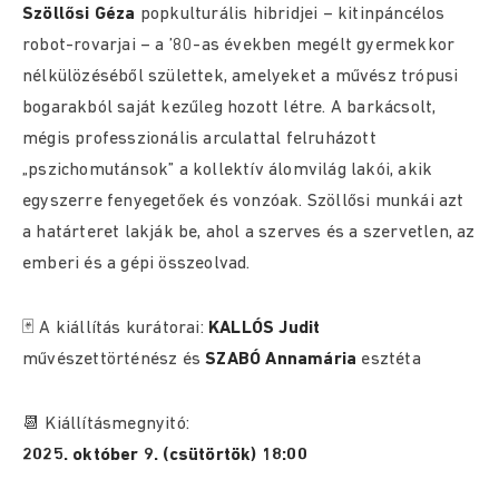
Szöllősi Géza
popkulturális hibridjei – kitinpáncélos
robot-rovarjai – a ’80-as években megélt gyermekkor
nélkülözéséből születtek, amelyeket a művész trópusi
bogarakból saját kezűleg hozott létre. A barkácsolt,
mégis professzionális arculattal felruházott
„pszichomutánsok” a kollektív álomvilág lakói, akik
egyszerre fenyegetőek és vonzóak. Szöllősi munkái azt
a határteret lakják be, ahol a szerves és a szervetlen, az
emberi és a gépi összeolvad.
🃏 A kiállítás kurátorai:
KALLÓS Judit
művészettörténész és
SZABÓ Annamária
esztéta
📆 Kiállításmegnyitó:
2025. október 9. (csütörtök) 18:00