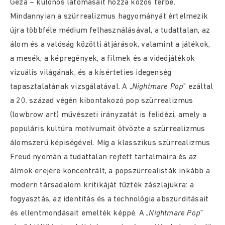
Géza – különös látomásait hozza közös térbe.
Mindannyian a szürrealizmus hagyományát értelmezik
újra többféle médium felhasználásával, a tudattalan, az
álom és a valóság közötti átjárások, valamint a játékok,
a mesék, a képregények, a filmek és a videójátékok
vizuális világának, és a kísérteties idegenség
tapasztalatának vizsgálatával. A „
Nightmare Pop
” ezáltal
a 20. század végén kibontakozó pop szürrealizmus
(lowbrow art) művészeti irányzatát is felidézi, amely a
populáris kultúra motívumait ötvözte a szürrealizmus
álomszerű képiségével. Míg a klasszikus szürrealizmus
Freud nyomán a tudattalan rejtett tartalmaira és az
álmok erejére koncentrált, a popszürrealisták inkább a
modern társadalom kritikáját tűzték zászlajukra: a
fogyasztás, az identitás és a technológia abszurditásait
és ellentmondásait emelték képpé. A „
Nightmare Pop
”