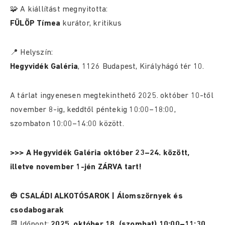
🧩 A kiállítást megnyitotta:
FÜLÖP Tímea
kurátor, kritikus
📍 Helyszín:
Hegyvidék Galéria
, 1126 Budapest, Királyhágó tér 10.
A tárlat ingyenesen megtekinthető 2025. október 10-től
november 8-ig, keddtől péntekig 10:00–18:00,
szombaton 10:00–14:00 között.
>>> A Hegyvidék Galéria október 23–24. között,
illetve november 1-jén ZÁRVA tart!
🎃
CSALÁDI ALKOTÓSAROK | Álomszörnyek és
csodabogarak
📆 Időpont:
2025. október 18. (szombat) 10:00–11:30