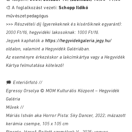
🎨 A foglalkozást vezeti:
Schopp Ildikó
művészetpedagógus
>>>
Részvételi díj (gyerekeknek és kísérőiknek egyaránt):
2000 Ft/fő, hegyvidéki lakosoknak: 1000 Ft/fő.
Jegyek kaphatók a
https://hegyvidekgaleria.jegy.hu/
oldalon, valamint a Hegyvidék Galériában.
Az eseményre érkezéskor a lakcímkártya vagy a Hegyvidék
Kártya felmutatása kötelező!
🗯
Enteriőrfotó //
Egressy Orsolya © MOM Kulturális Központ – Hegyvidék
Galéria
Művek //
Máriás István aka Horror Pista: Sky Dancer, 2022; mázazott
kerámia csempe, 105 x 105 cm