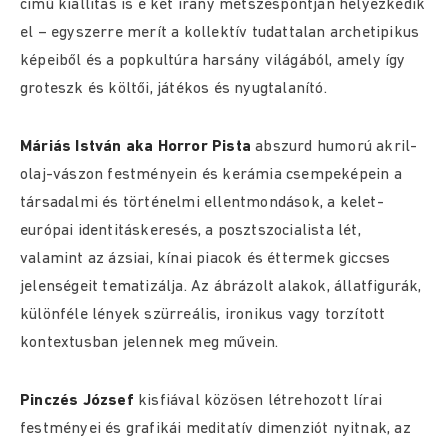
című kiállítás is e két irány metszéspontján helyezkedik
el – egyszerre merít a kollektív tudattalan archetipikus
képeiből és a popkultúra harsány világából, amely így
groteszk és költői, játékos és nyugtalanító.
Máriás István aka Horror Pista
abszurd humorú akril-
olaj-vászon festményein és kerámia csempeképein a
társadalmi és történelmi ellentmondások, a kelet-
európai identitáskeresés, a posztszocialista lét,
valamint az ázsiai, kínai piacok és éttermek giccses
jelenségeit tematizálja. Az ábrázolt alakok, állatfigurák,
különféle lények szürreális, ironikus vagy torzított
kontextusban jelennek meg művein.
Pinczés József
kisfiával közösen létrehozott lírai
festményei és grafikái meditatív dimenziót nyitnak, az