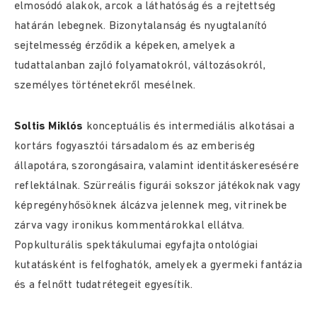
elmosódó alakok, arcok a láthatóság és a rejtettség
határán lebegnek. Bizonytalanság és nyugtalanító
sejtelmesség érződik a képeken, amelyek a
tudattalanban zajló folyamatokról, változásokról,
személyes történetekről mesélnek.
Soltis Miklós
konceptuális és intermediális alkotásai a
kortárs fogyasztói társadalom és az emberiség
állapotára, szorongásaira, valamint identitáskeresésére
reflektálnak. Szürreális figurái sokszor játékoknak vagy
képregényhősöknek álcázva jelennek meg, vitrinekbe
zárva vagy ironikus kommentárokkal ellátva.
Popkulturális spektákulumai egyfajta ontológiai
kutatásként is felfoghatók, amelyek a gyermeki fantázia
és a felnőtt tudatrétegeit egyesítik.