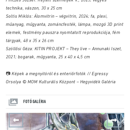
Pinczés József: Rejtett személyek V., 2025; vegyes
technika, vászon, 30 x 25 cm
Soltis Miklós: Álomvitrin – végvitrin, 2024; fa, plexi,
műanyag, műgyanta, zománcfesték, lámpa, mozgó 3D print
elemek, festmény pauszra nyomtatott reprodukciója, fém
tárgyak, 48 x 35 x 26 cm
Szöllősi Géza: KITIN PROJEKT – They live – Annunaki Iszet,
2021; bogarak, műgyanta, 25 x 40 x 4,5 cm
📷 Képek a megnyitóról és enteriőrfotók // Egressy
Orsolya © MOM Kulturális Központ – Hegyvidék Galéria
FOTÓ GALÉRIA