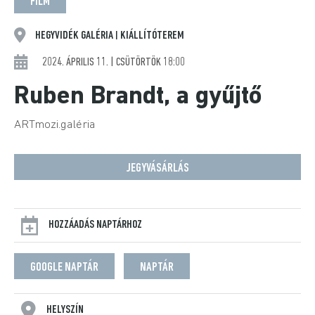
FILM
HEGYVIDÉK GALÉRIA
KIÁLLÍTÓTEREM
|
2024. ÁPRILIS 11. | CSÜTÖRTÖK 18:00
Ruben Brandt, a gyűjtő
ARTmozi.galéria
JEGYVÁSÁRLÁS
HOZZÁADÁS NAPTÁRHOZ
GOOGLE NAPTÁR
NAPTÁR
HELYSZÍN