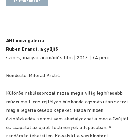
JEGYVÁSÁRLÁS
ARTmozi.galéria
Ruben Brandt, a gyűjtő
színes, magyar animációs film | 2018 | 94 perc
Rendezte: Milorad Krstić
Különös rablássorozat rázza meg a világ leghíresebb
múzeumait: egy rejtélyes bűnbanda egymás után szerzi
meg a legértékesebb képeket. Hiába minden
óvintézkedés, semmi sem akadályozhatja meg a Gyűjtőt
és csapatát az újabb festmények ellopásában. A
rendőrség tehetetlen. Kowalski, a washingtoni