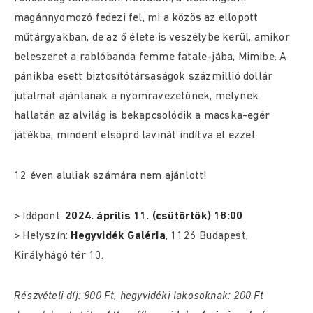
magánnyomozó fedezi fel, mi a közös az ellopott
műtárgyakban, de az ő élete is veszélybe kerül, amikor
beleszeret a rablóbanda femme fatale-jába, Mimibe. A
pánikba esett biztosítótársaságok százmillió dollár
jutalmat ajánlanak a nyomravezetőnek, melynek
hallatán az alvilág is bekapcsolódik a macska-egér
játékba, mindent elsöprő lavinát indítva el ezzel.
12 éven aluliak számára nem ajánlott!
> Időpont:
2024. április 11. (csütörtök) 18:00
> Helyszín:
Hegyvidék Galéria
, 1126 Budapest,
Királyhágó tér 10.
Részvételi díj: 800 Ft, hegyvidéki lakosoknak: 200 Ft