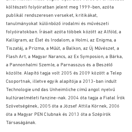
költészeti folyóiratban jelent meg 1999-ben, azóta
publikál rendszeresen verseket, kritikákat,
tanulmányokat különböző irodalmi és művészeti
folyóiratokban. Írásait azóta többek között az Alföld, a
Kalligram, az Élet és Irodalom, a Holmi, az Enigma, a
Tiszatáj, a Prizma, a Műút, a Balkon, az Új Művészet, a
Flash Art, a Magyar Narancs, az Ex Symposion, a Bárka,
a Pannonhalmi Szemle, a Parnasszus és a Beszélő
közölte. Alapító tagja volt 2005 és 2009 között a Telep
Csoportnak, illetve egyik alapítója a 2013-ban indult
Technologie und das Unheimliche című angol nyelvű
kultúraelméleti fanzine-nak. 2004 óta tagja a Fiatal Írók
Szövetségének, 2005 óta a József Attila Körnek, 2006
óta a Magyar PEN Clubnak és 2013 óta a Szépírók
Társaságának.