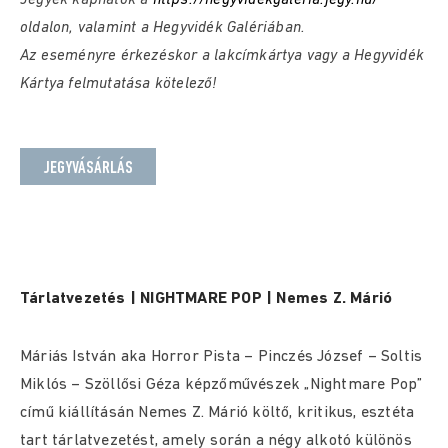
Jegyek kaphatók a
https://hegyvidekgaleria.jegy.hu/
oldalon, valamint a Hegyvidék Galériában.
Az eseményre érkezéskor a lakcímkártya vagy a Hegyvidék
Kártya felmutatása kötelező!
JEGYVÁSÁRLÁS
Tárlatvezetés | NIGHTMARE POP | Nemes Z. Márió
Máriás István aka Horror Pista – Pinczés József – Soltis
Miklós – Szöllősi Géza képzőművészek „Nightmare Pop”
című kiállításán Nemes Z. Márió költő, kritikus, esztéta
tart tárlatvezetést, amely során a négy alkotó különös