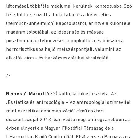
látomásai, többféle médiumai kerülnek kontextusba. Szó
lesz többek között a tudattalan és a kísérteties
(heimlich-unheimlich) kapcsolatáról, érintve a különféle
magánmitológiákat, az idegenség és másság
poszthumán értelmezését, a popkultúra és bioszféra
horrorisztikusba hajló metszéspontjait, valamint az
alkotók giccs- és barkácsesztétikai stratégiáit.
//
Nemes Z. Márió
(1982) költő, kritikus, esztéta. Az
„Esztétika és antropológia – Az antropológiai színrevitel
mint esztétikai dehumanizáció” című doktori
disszertációját 2013-ban védte meg, ami ugyanebben az
évben elnyerte a Magyar Filozófiai Társaság és a
L’Harmattan Kiadó Cogito-díját. Első verse a Parnasszus