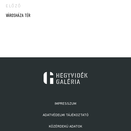
ELŐZŐ
Bejegyzés
VÁROSHÁZA TÉR
navigáció
IMPRESSZUM
ADATVÉDELMI TÁJÉKOZTATÓ
KÖZÉRDEKŰ ADATOK